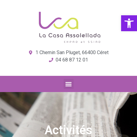
Ouvrir la
1 Chemin San Pluget, 66400 Céret
04 68 87 12 01
Activités