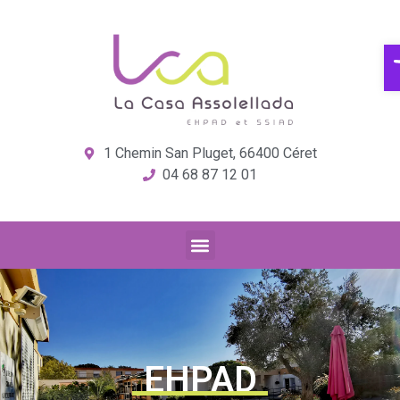
Ou
1 Chemin San Pluget, 66400 Céret
04 68 87 12 01
EHPAD